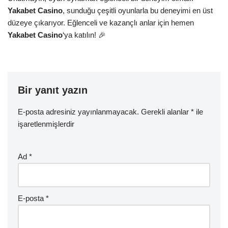
Yakabet Casino
, sunduğu çeşitli oyunlarla bu deneyimi en üst
düzeye çıkarıyor. Eğlenceli ve kazançlı anlar için hemen
Yakabet Casino
‘ya katılın! 🎉
Bir yanıt yazın
E-posta adresiniz yayınlanmayacak.
Gerekli alanlar
*
ile
işaretlenmişlerdir
Ad
*
E-posta
*