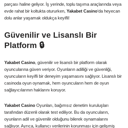
parçası haline geliyor. İş yerinde, toplu taşıma araçlarında veya
evde rahat bir koltukta otururken,
Yakabet Casino
‘da heyecan
dolu anlar yaşamak oldukça keyifli!
Güvenilir ve Lisanslı Bir
Platform 🔒
Yakabet Casino
, güvenilir ve lisanslı bir platform olarak
oyuncularına güven veriyor. Oyunların adilliği ve güvenliği,
oyuncuların keyifli bir deneyim yaşamasını sağlıyor. Lisanslı bir
casinoda oyun oynamak, hem oyuncuların hem de oyun
sağlayıcılarının haklarını koruyor.
Yakabet Casino
Oyunları, bağımsız denetim kuruluşları
tarafından düzenli olarak test ediliyor. Bu da oyuncuların,
oyunların adil ve güvenilir olduğunu bilerek oynamalarını
sağlıyor. Ayrıca, kullanıcı verilerinin korunması için gelişmiş