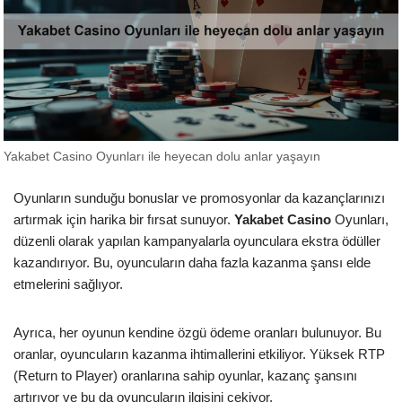
Yakabet Casino Oyunları ile heyecan dolu anlar yaşayın
Oyunların sunduğu bonuslar ve promosyonlar da kazançlarınızı
artırmak için harika bir fırsat sunuyor.
Yakabet Casino
Oyunları,
düzenli olarak yapılan kampanyalarla oyunculara ekstra ödüller
kazandırıyor. Bu, oyuncuların daha fazla kazanma şansı elde
etmelerini sağlıyor.
Ayrıca, her oyunun kendine özgü ödeme oranları bulunuyor. Bu
oranlar, oyuncuların kazanma ihtimallerini etkiliyor. Yüksek RTP
(Return to Player) oranlarına sahip oyunlar, kazanç şansını
artırıyor ve bu da oyuncuların ilgisini çekiyor.