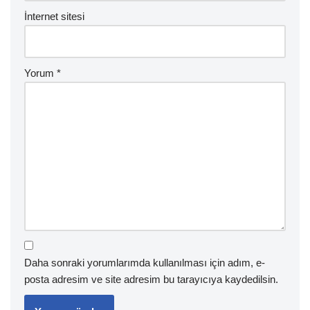
İnternet sitesi
Yorum
*
Daha sonraki yorumlarımda kullanılması için adım, e-
posta adresim ve site adresim bu tarayıcıya kaydedilsin.