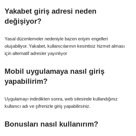
Yakabet giriş adresi neden
değişiyor?
Yasal düzenlemeler nedeniyle bazen erişim engelleri
oluşabiliyor. Yakabet, kullanıcılarının kesintisiz hizmet alması
için alternatif adresler yayınlıyor
Mobil uygulamaya nasıl giriş
yapabilirim?
Uygulamayı indirdikten sonra, web sitesinde kullandığınız
kullanıcı adı ve şifrenizle giriş yapabilirsiniz.
Bonusları nasıl kullanırım?