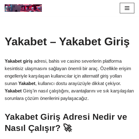
İçeriğe
geç
Yakabet – Yakabet Giriş
Yakabet giriş
adresi, bahis ve casino severlerin platforma
kesintisiz ulaşmasını sağlayan önemli bir araç. Özellikle erişim
engelleriyle karşılaşan kullanıcılar için alternatif giriş yolları
sunan
Yakabet
, kullanıcı dostu arayüzüyle dikkat çekiyor.
Yakabet
Giriş’in nasıl çalıştığını, avantajlarını ve sık karşılaşılan
sorunlara çözüm önerilerini paylaşacağız.
Yakabet Giriş Adresi Nedir ve
Nasıl Çalışır? 🚀