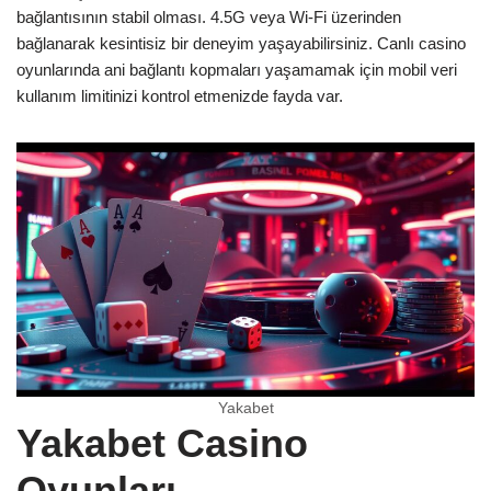
bağlantısının stabil olması. 4.5G veya Wi-Fi üzerinden
bağlanarak kesintisiz bir deneyim yaşayabilirsiniz. Canlı casino
oyunlarında ani bağlantı kopmaları yaşamamak için mobil veri
kullanım limitinizi kontrol etmenizde fayda var.
Yakabet
Yakabet Casino
Oyunları