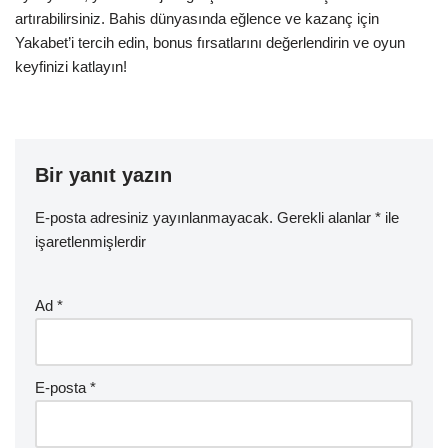
artırabilirsiniz. Bahis dünyasında eğlence ve kazanç için
Yakabet’i tercih edin, bonus fırsatlarını değerlendirin ve oyun
keyfinizi katlayın!
Bir yanıt yazın
E-posta adresiniz yayınlanmayacak.
Gerekli alanlar
*
ile
işaretlenmişlerdir
Ad
*
E-posta
*