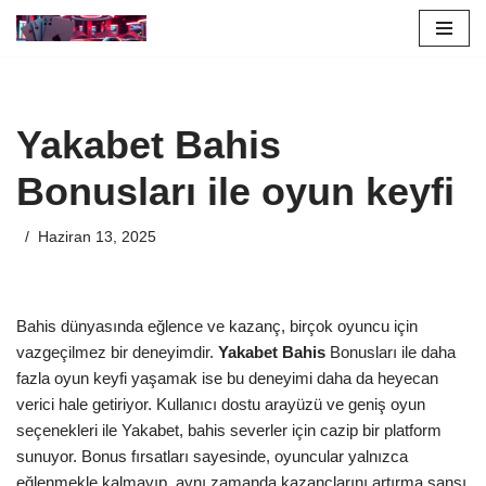
İçeriğe
geç
Yakabet Bahis
Bonusları ile oyun keyfi
Haziran 13, 2025
Bahis dünyasında eğlence ve kazanç, birçok oyuncu için
vazgeçilmez bir deneyimdir.
Yakabet Bahis
Bonusları ile daha
fazla oyun keyfi yaşamak ise bu deneyimi daha da heyecan
verici hale getiriyor. Kullanıcı dostu arayüzü ve geniş oyun
seçenekleri ile Yakabet, bahis severler için cazip bir platform
sunuyor. Bonus fırsatları sayesinde, oyuncular yalnızca
eğlenmekle kalmayıp, aynı zamanda kazançlarını artırma şansı