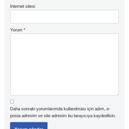
İnternet sitesi
Yorum
*
Daha sonraki yorumlarımda kullanılması için adım, e-
posta adresim ve site adresim bu tarayıcıya kaydedilsin.