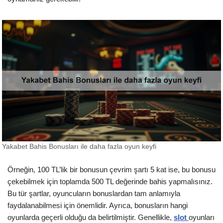
Yakabet Bahis Bonusları ile daha fazla oyun keyfi
Örneğin, 100 TL’lik bir bonusun çevrim şartı 5 kat ise, bu bonusu
çekebilmek için toplamda 500 TL değerinde bahis yapmalısınız.
Bu tür şartlar, oyuncuların bonuslardan tam anlamıyla
faydalanabilmesi için önemlidir. Ayrıca, bonusların hangi
oyunlarda geçerli olduğu da belirtilmiştir. Genellikle,
slot
oyunları