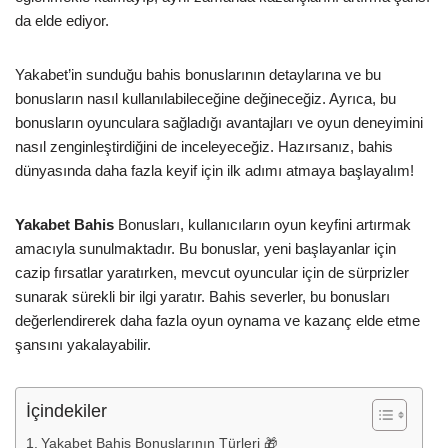
da elde ediyor.
Yakabet’in sunduğu bahis bonuslarının detaylarına ve bu
bonusların nasıl kullanılabileceğine değineceğiz. Ayrıca, bu
bonusların oyunculara sağladığı avantajları ve oyun deneyimini
nasıl zenginleştirdiğini de inceleyeceğiz. Hazırsanız, bahis
dünyasında daha fazla keyif için ilk adımı atmaya başlayalım!
Yakabet Bahis
Bonusları, kullanıcıların oyun keyfini artırmak
amacıyla sunulmaktadır. Bu bonuslar, yeni başlayanlar için
cazip fırsatlar yaratırken, mevcut oyuncular için de sürprizler
sunarak sürekli bir ilgi yaratır. Bahis severler, bu bonusları
değerlendirerek daha fazla oyun oynama ve kazanç elde etme
şansını yakalayabilir.
İçindekiler
Yakabet Bahis Bonuslarının Türleri 🎁