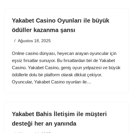
Yakabet Casino Oyunları ile büyük
ödüller kazanma şansı
Ağustos 18, 2025
Online casino dünyası, heyecan arayan oyuncular için
eşsiz fırsatlar sunuyor. Bu fırsatlardan biri de Yakabet
Casino. Yakabet Casino, geniş oyun yelpazesi ve büyük
ödüllerle dolu bir platform olarak dikkat çekiyor.
Oyuncular, Yakabet Casino oyunları ile…
Yakabet Bahis İletişim ile müşteri
desteği her an yanında